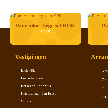
Pannenkoe Lego set KOK
Pa
€
8,95
Vestigingen
Arran
Bleiswijk
Kind
Leidschendam
Gro
Berkel en Rodenrijs
Onb
Krimpen aan den Ijssel
E-C
Gouda