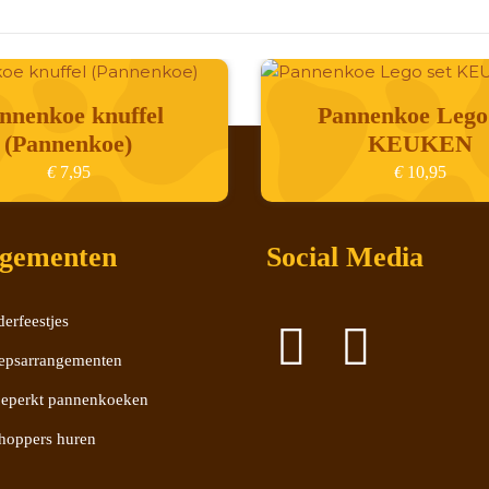
nnenkoe knuffel
Pannenkoe Lego 
(Pannenkoe)
KEUKEN
€
7,95
€
10,95
gementen
Social Media
erfeestjes
epsarrangementen
eperkt pannenkoeken
hoppers huren