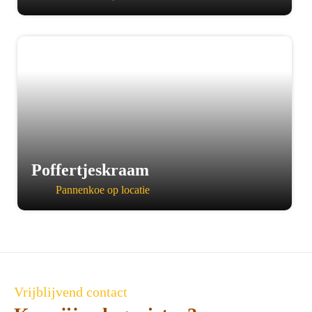
a
Poffertjeskraam
Pannenkoe op locatie
Vrijblijvend contact