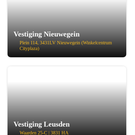
Vestiging Nieuwegein
Plein 114, 3431LV Nieuwegein (Winkelcentrum
Cityplaza)
a
Vestiging Leusden
Waarden 25-C | 3831 HA