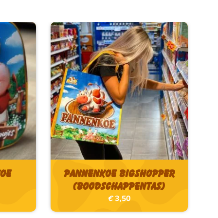
koe
Pannenkoe Bigshopper
(boodschappentas)
€
3,50