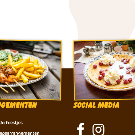
ngementen
Social Media
derfeestjes
epsarrangementen