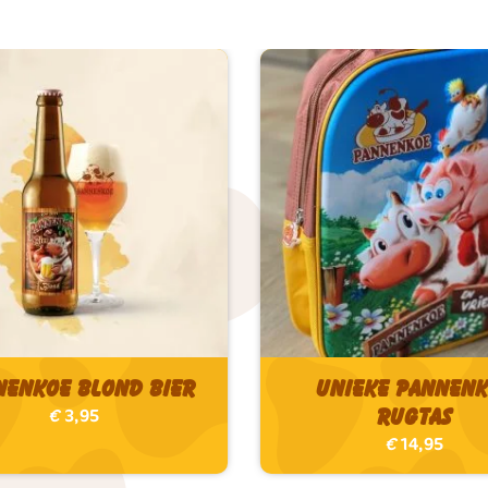
nenkoe Blond bier
Unieke Pannen
Rugtas
€
3,95
€
14,95