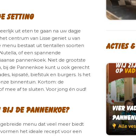
e setting
heerlijk uit eten te gaan na uw dagje
 het centrum van Lisse geniet u van
Acties 
menu bestaat uit tientallen soorten
 Nutella, of een spannende
iaanse pannenkoek. Niet de grootste
, bij de Pannenkoe kunt u ook gerecht
des, kipsaté, biefstuk en burgers. Is het
onze binnentuin. Kortom: de
 mee af te sluiten. Voor jong én oud!
Vier Va
Vier Va
 bij de Pannenkoe?
Pannen
Pannen
tgebreide menu dat veel meer biedt
Alle ve
Alle ve
vormen het ideale recept voor een