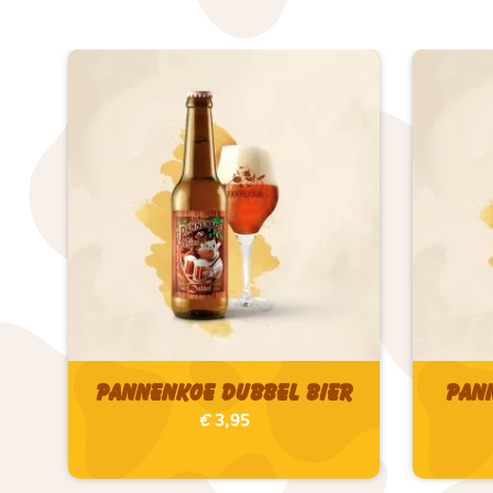
Pannenkoe Dubbel bier
Pan
€
3,95