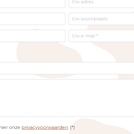
hier onze
privacyvoorwaarden
. (*)