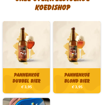
koedishop
Pannenkoe
Pannenkoe
Dubbel bier
Blond bier
€
3,95
€
3,95