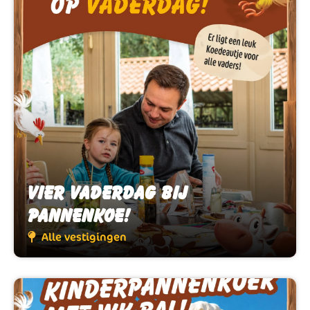
Vier Vaderdag bij
Vier Vaderdag bij
Pannenkoe!
Pannenkoe!
Alle vestigingen
Alle vestigingen