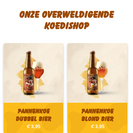
Onze overweldigende
koedishop
Pannenkoe
Pannenkoe
Dubbel bier
Blond bier
€
3,95
€
3,95