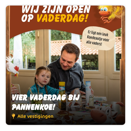
Vier Vaderdag bij
Vier Vaderdag bij
Pannenkoe!
Pannenkoe!
Alle vestigingen
Alle vestigingen