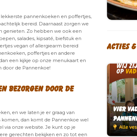
lekkerste pannenkoeken en poffertjes,
achtelijk bereid. Daarnaast zorgen we
an genieten. Zo hebben we ook een
oepen, salades, kipsaté, biefstuk en
Acties 
tjes vegan of allergiearm bereid
enkoeken, poffertjes en andere
 dan een kijkje op onze menukaart en
n door de Pannenkoe!
en bezorgen door de
Vier Va
Vier Va
en, en we laten je er graag van
Pannen
Pannen
nts komen, dan komt de Pannenkoe wel
el via onze website. Je kunt op je
Alle ve
Alle ve
ere gerechten bekijken en zo tot een