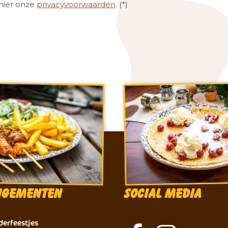
hier onze
privacyvoorwaarden
. (*)
ngementen
Social Media
derfeestjes