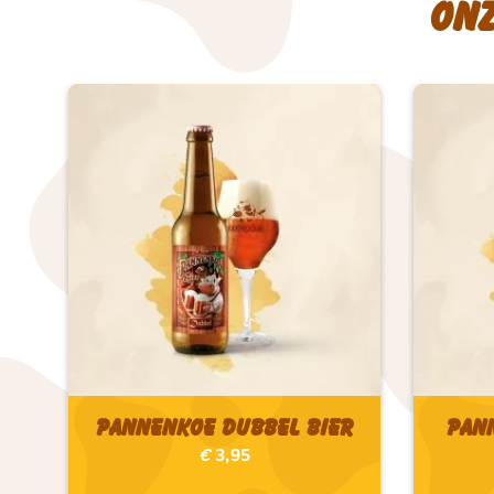
On
Pannenkoe Dubbel bier
Pan
€
3,95