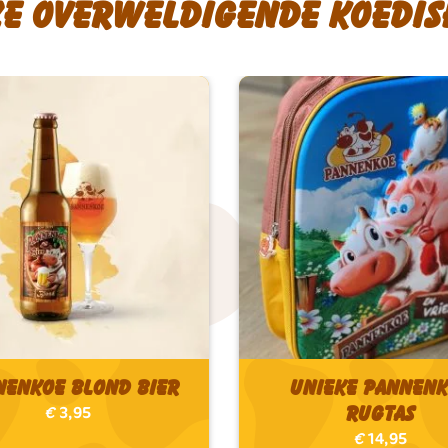
ze overweldigende koedis
nenkoe Blond bier
Unieke Pannen
Rugtas
€
3,95
€
14,95