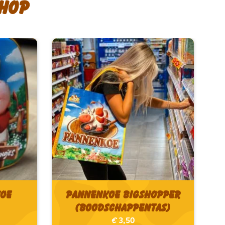
hop
koe
Pannenkoe Bigshopper
(boodschappentas)
€
3,50