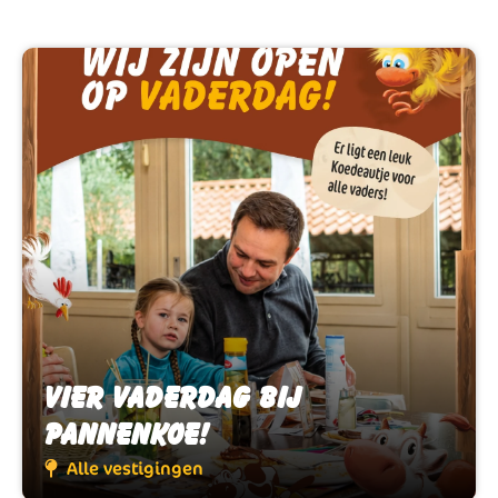
Vier Vaderdag bij
Vier Vaderdag bij
Pannenkoe!
Pannenkoe!
Alle vestigingen
Alle vestigingen