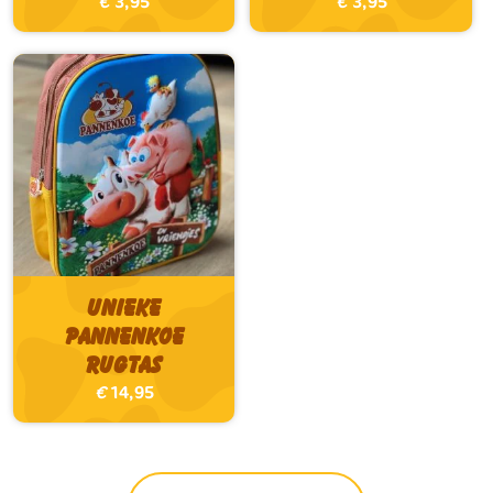
€
3,95
€
3,95
Unieke
Pannenkoe
Rugtas
€
14,95