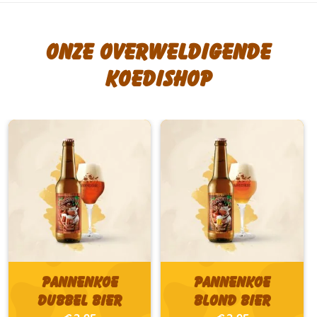
Onze overweldigende
koedishop
Pannenkoe
Pannenkoe
Dubbel bier
Blond bier