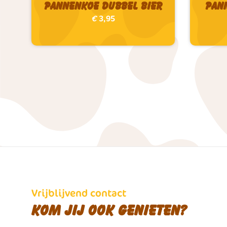
Pannenkoe Dubbel bier
Pan
€
3,95
Vrijblijvend contact
Kom jij ook genieten?