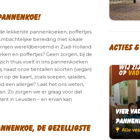
 Pannenkoe!
e lekkerste pannenkoeken, poffertjes
mbachtelijke bereiding met lokale
Acties 
ernijen wereldberoemd in Zuid-Holland
ken en poffertjes? Geen zorgen, bij de
ich thuis voelt in ons pannenkoeken
 naast onze tientallen soorten (vegan)
op de kaart, zoals soepen, salades,
lid een allergie? Laat het ons weten,
n. Zo zorgen we er graag voor dat
ant in Leusden – en ervan kan
Vier Va
Vier Va
Pannen
Pannen
nnenkoe, de gezelligste
Alle ve
Alle ve