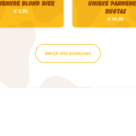
nenkoe Blond bier
Unieke Pannen
Rugtas
€
3,95
€
14,95
Bekijk alle producten