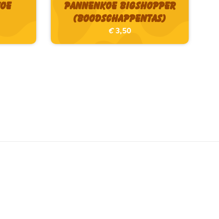
koe
Pannenkoe Bigshopper
(boodschappentas)
€
3,50