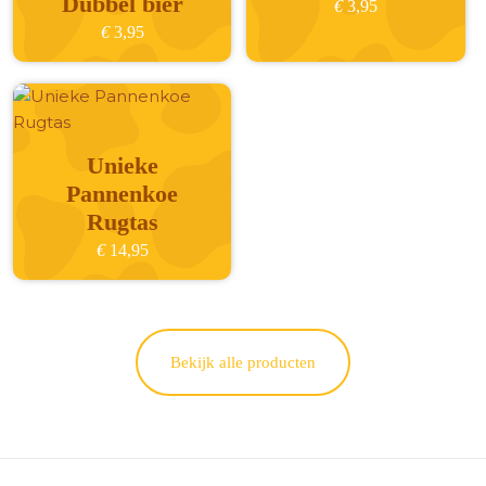
Dubbel bier
€
3,95
€
3,95
Unieke
Pannenkoe
Rugtas
€
14,95
Bekijk alle producten