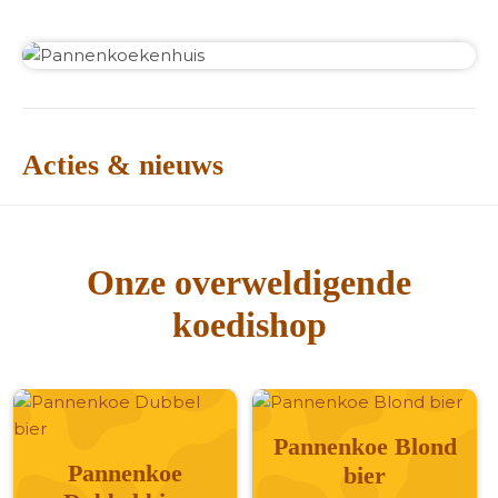
Acties & nieuws
Onze overweldigende
koedishop
Pannenkoe Blond
Pannenkoe
bier