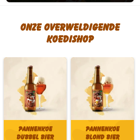
Onze overweldigende
koedishop
Pannenkoe
Pannenkoe
Dubbel bier
Blond bier