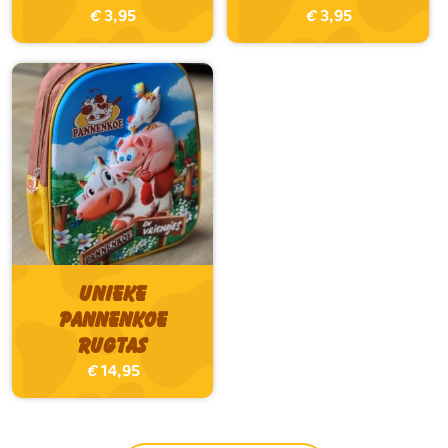
€
3,95
€
3,95
Unieke
Pannenkoe
Rugtas
€
14,95