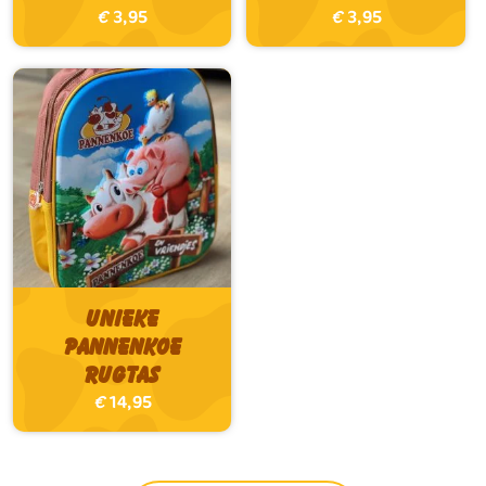
€
3,95
€
3,95
Unieke
Pannenkoe
Rugtas
€
14,95