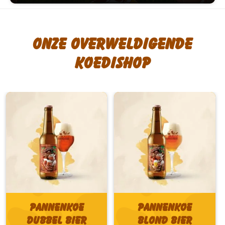
Onze overweldigende
koedishop
Pannenkoe
Pannenkoe
Dubbel bier
Blond bier