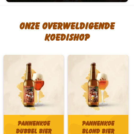
Onze overweldigende
koedishop
Pannenkoe
Pannenkoe
Dubbel bier
Blond bier