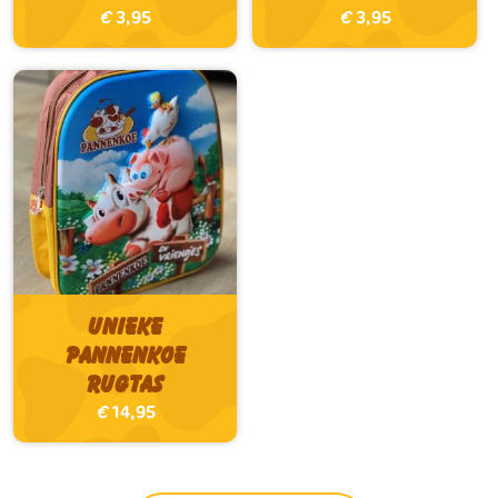
€
3,95
€
3,95
Unieke
Pannenkoe
Rugtas
€
14,95