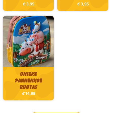
€
3,95
€
3,95
Unieke
Pannenkoe
Rugtas
€
14,95