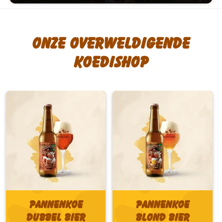
Onze overweldigende
koedishop
Pannenkoe
Pannenkoe
Dubbel bier
Blond bier