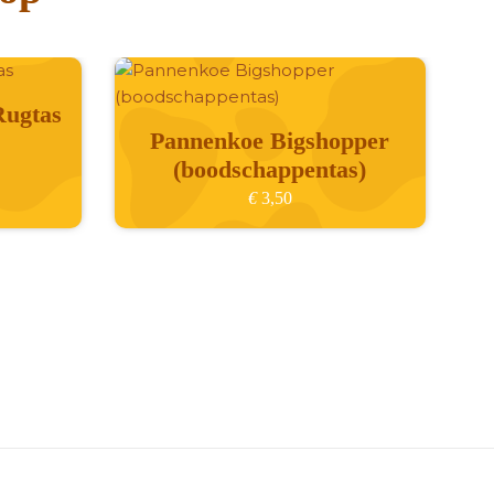
Rugtas
Pannenkoe Bigshopper
(boodschappentas)
€
3,50