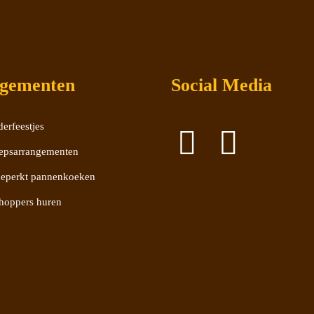
gementen
Social Media
erfeestjes
epsarrangementen
eperkt pannenkoeken
hoppers huren