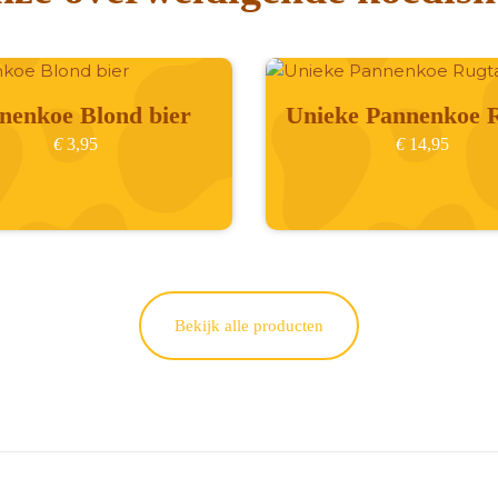
nenkoe Blond bier
Unieke Pannenkoe 
€
3,95
€
14,95
Bekijk alle producten