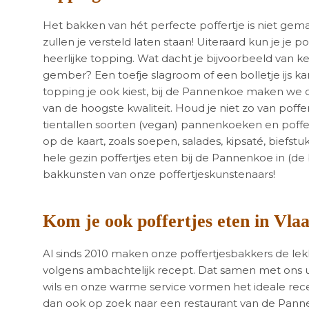
Het bakken van hét perfecte poffertje is niet gema
zullen je versteld laten staan! Uiteraard kun je je
heerlijke topping. Wat dacht je bijvoorbeeld van k
gember? Een toefje slagroom of een bolletje ijs ka
topping je ook kiest, bij de Pannenkoe maken we o
van de hoogste kwaliteit. Houd je niet zo van pof
tientallen soorten (vegan) pannenkoeken en poffe
op de kaart, zoals soepen, salades, kipsaté, biefs
hele gezin poffertjes eten bij de Pannenkoe in (de
bakkunsten van onze poffertjeskunstenaars!
Kom je ook poffertjes eten in Vla
Al sinds 2010 maken onze poffertjesbakkers de lek
volgens ambachtelijk recept. Dat samen met ons 
wils en onze warme service vormen het ideale recep
dan ook op zoek naar een restaurant van de Panne