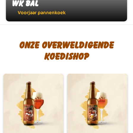
WK bal
WK bal
Voorjaar pannenkoek
Voorjaar pannenkoek
Onze overweldigende
koedishop