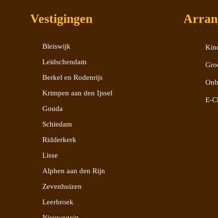
Vestigingen
Arran
Bleiswijk
Kind
Leidschendam
Gro
Berkel en Rodenrijs
Onb
Krimpen aan den Ijssel
E-C
Gouda
Schiedam
Ridderkerk
Lisse
Alphen aan den Rijn
Zevenhuizen
Leerbroek
Nieuwegein