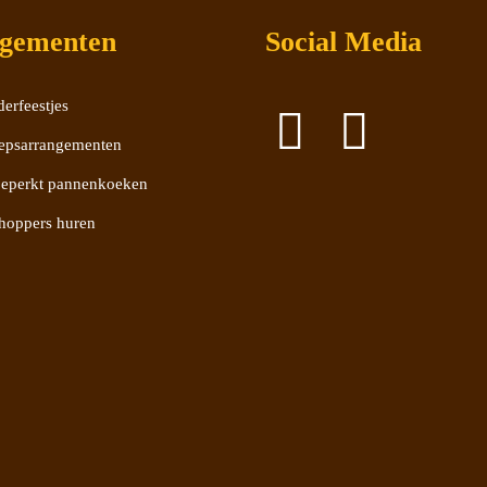
gementen
Social Media
erfeestjes
epsarrangementen
eperkt pannenkoeken
hoppers huren