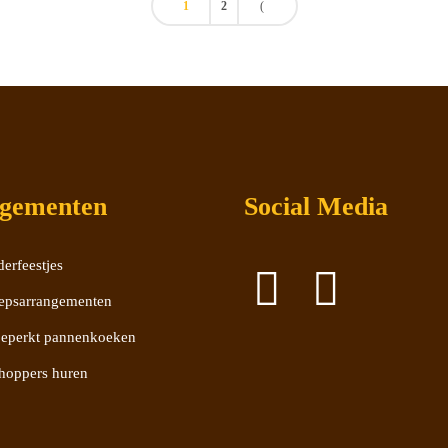
1
2
gementen
Social Media
erfeestjes
epsarrangementen
eperkt pannenkoeken
hoppers huren